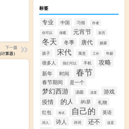
标签
专业
中国
习俗
作者
元宵节
你可以
保暖
农历
冬天
唐代
冬季
娘家
下一篇
宋代
孩子
寓意
年龄
钻计算器）
工作
攻略
很多人
手机
我们可以
春节
新年
时间
春节期间
是一个
梦幻西游
游戏
汤圆
温度
的人
疫情
的是
礼物
自己的
红包
英语
考试
还不
诗人
诗词
词人
这是