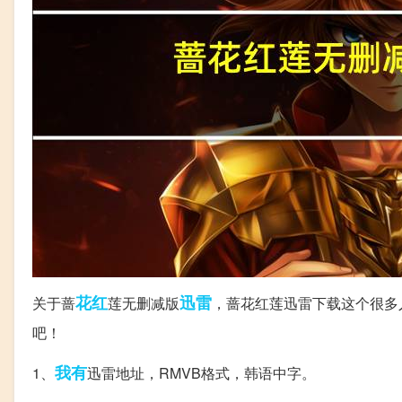
花红
迅雷
关于蔷
莲无删减版
，蔷花红莲迅雷下载这个很多
吧！
我有
1、
迅雷地址，RMVB格式，韩语中字。