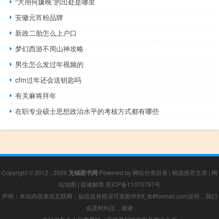
“大用何嫌晚”的出处是哪里
安徽元宵粉品牌
新政二胎怎么上户口
梦幻西游不周山神攻略
男生怎么发过年视频的
cfm过年还会送钥匙吗
有关麻将拜年
在职专业硕士思想政治水平的考核方式都有哪些
Copyright © 2012 - 2026
无锡图书网
Powered by
网站分类目录
|
精选推荐文章
|
网
站地图
|
疑难解答
苏ICP备11070797号
声明：本站内容来自互联网，如信息有错误可发邮件到f_fb#foxmail.com说明，我们
会及时纠正，谢谢