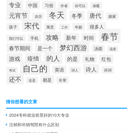
专业
中国
习俗
你可以
保暖
作者
冬天
元宵节
唐代
冬季
娘家
农历
宋代
很多人
孩子
寓意
年龄
工作
春节
攻略
新年
时间
手机
我们可以
梦幻西游
春节期间
是一个
汤圆
温度
的人
疫情
游戏
的是
礼物
红包
自己的
诗人
英语
诗词
词人
考试
还不
都是
长辈
这是
猜你想看的文章
2024专科就业前景好的10大专业
注销和吊销驾照有什么区别