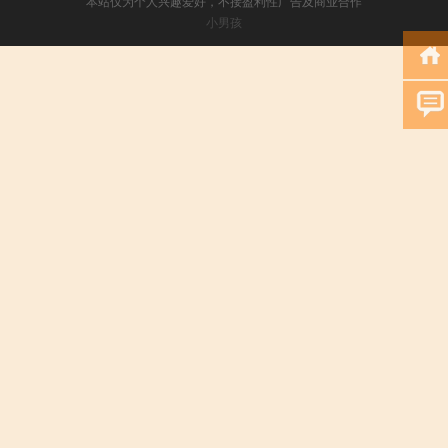
本站仅为个人兴趣爱好，不接盈利性广告及商业合作
小男孩