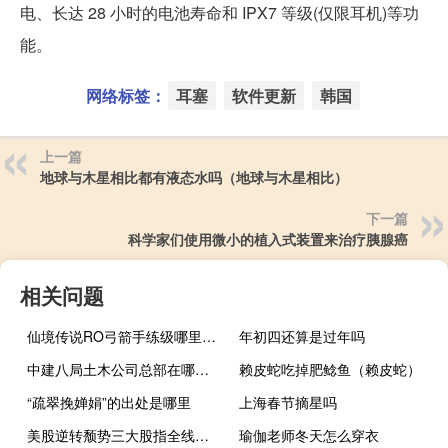
电、长达 28 小时的电池寿命和 IPX7 等级(仅限耳机)等功
能。
网络标签：
耳塞
软件更新
韩国
上一篇
地球与木星相比都有液态水吗（地球与木星相比）
下一篇
科学家们使用微小的植入式装置来治疗胰腺癌
相关问题
仙境传说RO弓箭手练级哪里快（仙境传说RO弓箭手练级攻略 快吧手游）
年初四还算是过年吗
中建八局土木公司总部在哪里（中建八局土木公司）
赖皮蛇吃掉肥鲶鱼（赖皮蛇）
“疏翠挽婵娟”的出处是哪里
上海春节摘星吗
美股逆转颓势三大股指全线收涨
瑜伽老师冬天怎么穿衣