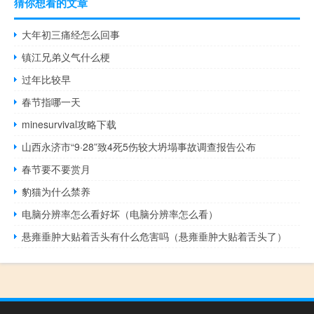
猜你想看的文章
大年初三痛经怎么回事
镇江兄弟义气什么梗
过年比较早
春节指哪一天
minesurvival攻略下载
山西永济市“9·28”致4死5伤较大坍塌事故调查报告公布
春节要不要赏月
豹猫为什么禁养
电脑分辨率怎么看好坏（电脑分辨率怎么看）
悬雍垂肿大贴着舌头有什么危害吗（悬雍垂肿大贴着舌头了）