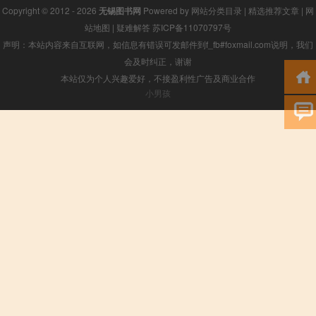
Copyright © 2012 - 2026
无锡图书网
Powered by
网站分类目录
|
精选推荐文章
|
网
站地图
|
疑难解答
苏ICP备11070797号
声明：本站内容来自互联网，如信息有错误可发邮件到f_fb#foxmail.com说明，我们
会及时纠正，谢谢
本站仅为个人兴趣爱好，不接盈利性广告及商业合作
小男孩