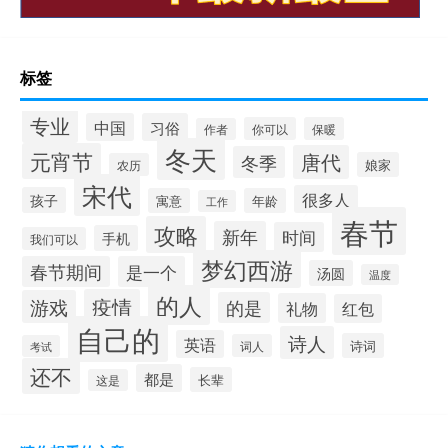
标签
专业
中国
习俗
你可以
保暖
作者
冬天
元宵节
唐代
冬季
娘家
农历
宋代
很多人
孩子
寓意
年龄
工作
春节
攻略
新年
时间
手机
我们可以
梦幻西游
春节期间
是一个
汤圆
温度
的人
疫情
游戏
的是
礼物
红包
自己的
诗人
英语
诗词
词人
考试
还不
都是
长辈
这是