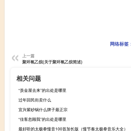
网络标签
上一篇
聚环氧乙烷(关于聚环氧乙烷简述)
相关问题
“羡金屋去来”的出处是哪里
过年回民街卖什么
宜兴紫砂锅什么牌子最正宗
“佳客忽顾我”的出处是哪里
最好听的太极拳慢音100首加长版（慢节奏太极拳音乐大全）