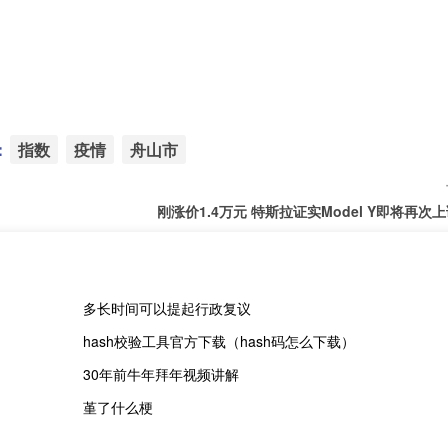
：
指数
疫情
舟山市
刚涨价1.4万元 特斯拉证实Model Y即将再次
多长时间可以提起行政复议
hash校验工具官方下载（hash码怎么下载）
30年前牛年拜年视频讲解
堇了什么梗