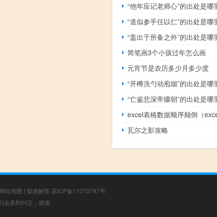
“他年应记老师心”的出处是哪
“道似参乎任以仁”的出处是哪
“盖出于所备之外”的出处是哪
简笔画3个小孩过年怎么画
元宵节是农历多少月多少度
“开樽洗勺动庖烟”的出处是哪
“亡鉴悲深帝辍朝”的出处是哪
瓦尔之影攻略
网站地图
|
疑难解答
苏ICP备11070797号
，我们会及时纠正，谢谢