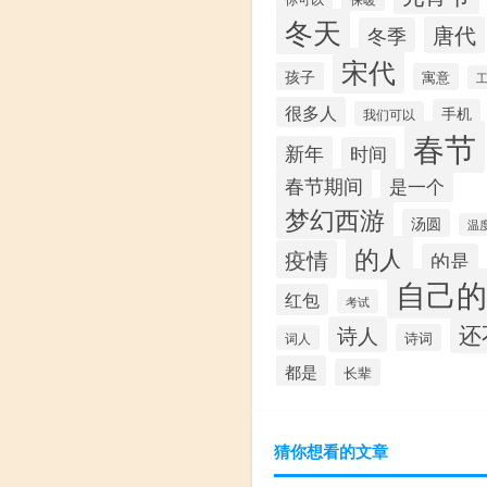
冬天
唐代
冬季
宋代
孩子
寓意
很多人
手机
我们可以
春节
新年
时间
春节期间
是一个
梦幻西游
汤圆
温
的人
疫情
的是
自己的
红包
考试
还
诗人
诗词
词人
都是
长辈
猜你想看的文章