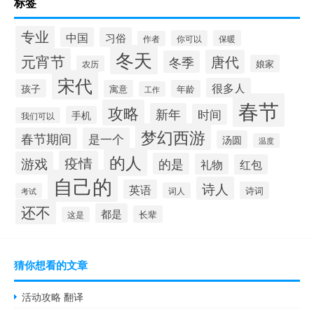
标签
专业
中国
习俗
你可以
保暖
作者
冬天
元宵节
唐代
冬季
娘家
农历
宋代
很多人
孩子
寓意
年龄
工作
春节
攻略
新年
时间
手机
我们可以
梦幻西游
春节期间
是一个
汤圆
温度
的人
疫情
游戏
的是
礼物
红包
自己的
诗人
英语
诗词
词人
考试
还不
都是
长辈
这是
猜你想看的文章
活动攻略 翻译