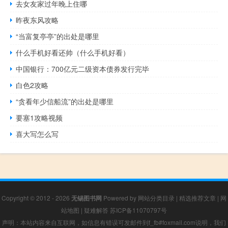
去女友家过年晚上住哪
昨夜东风攻略
“当富复亭亭”的出处是哪里
什么手机好看还帅（什么手机好看）
中国银行：700亿元二级资本债券发行完毕
白色2攻略
“贪看年少信船流”的出处是哪里
要塞1攻略视频
喜大写怎么写
Copyright © 2012 - 2026
无锡图书网
Powered by
网站分类目录
|
精选推荐文章
|
网
站地图
|
疑难解答
苏ICP备11070797号
声明：本站内容来自互联网，如信息有错误可发邮件到f_fb#foxmail.com说明，我们