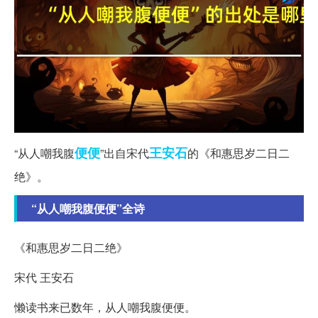
便便
王安石
“从人嘲我腹
”出自宋代
的《和惠思岁二日二
绝》。
“从人嘲我腹便便”全诗
《和惠思岁二日二绝》
宋代 王安石
懒读书来已数年，从人嘲我腹便便。