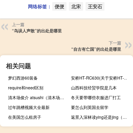
网络标签：
便便
北宋
王安石
上一篇
“鸟误人声散”的出处是哪里
下一篇
“自古有亡国”的出处是哪里
相关问题
梦幻西游60装备
安桥HT-RC630(关于安桥HT-RC630简述)
require和need区别
山西科技经贸学院是几本
清木场俊介 atsushi（清木场俊介）
冬天要带哪些衣服进厂打工
过年跳槽视频大全最新
要怎么到英国去留学
在美国怎么租房子
返景入深林读ying还是jing（靓什么时候读jing）