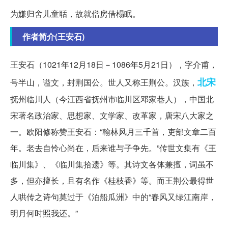
为嫌归舍儿童聒，故就僧房借榻眠。
作者简介(王安石)
王安石（1021年12月18日－1086年5月21日），字介甫，
北宋
号半山，谥文，封荆国公。世人又称王荆公。汉族，
抚州临川人（今江西省抚州市临川区邓家巷人），中国北
宋著名政治家、思想家、文学家、改革家，唐宋八大家之
一。欧阳修称赞王安石：“翰林风月三千首，吏部文章二百
年。老去自怜心尚在，后来谁与子争先。”传世文集有《王
临川集》、《临川集拾遗》等。其诗文各体兼擅，词虽不
多，但亦擅长，且有名作《桂枝香》等。而王荆公最得世
人哄传之诗句莫过于《泊船瓜洲》中的“春风又绿江南岸，
明月何时照我还。”