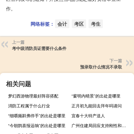
作。
网络标签：
会计
考区
考生
上一篇
考中级消防员证需要什么条件
下一篇
预录取什么情况不录取
相关问题
梦幻西游物理最好阵容搭配
“窗明内晴景”的出处是哪里
消防工程属于什么行业
正月初九能回去拜年吗请问
“细嚼频斟弗停手”的出处是哪里
宜春十大特产送人
“今朝鹊喜报远饷”的出处是哪里
广州住建局回应支持刚性和改善性住房需求：相关政策正在研究中