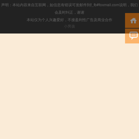
声明：本站内容来自互联网，如信息有错误可发邮件到f_fb#foxmail.com说明，我们
会及时纠正，谢谢
本站仅为个人兴趣爱好，不接盈利性广告及商业合作
小男孩