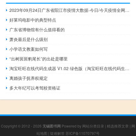
2023年09月24日广东省阳江市疫情大数据-今日/今天疫情全网搜索最新实时消息动态情况通知播报
好莱坞电影中的典型特点
广东省博物馆有什么值得看的
萧炎最后是什么级别
小学语文教案如何写
“出树斑斑豹尾长”的出处是哪里
淘宝旺旺在线代码生成器 V1.02 绿色版（淘宝旺旺在线代码生成器 V1.02 绿色版功能简介）
离婚孩子抚养权规定
多大年纪可以考驾校资格证
Copyright © 2012 - 2026
无锡图书网
Powered by
网站分类目录
|
精选推荐文章
|
网
站地图
|
疑难解答
苏ICP备11070797号