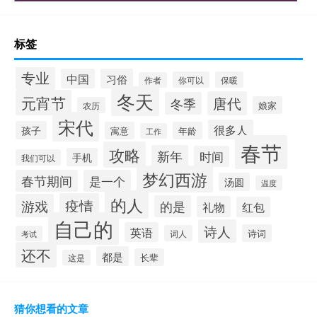
标签
专业
中国
习俗
你可以
保暖
作者
冬天
元宵节
唐代
冬季
娘家
农历
宋代
很多人
孩子
寓意
年龄
工作
春节
攻略
新年
时间
手机
我们可以
梦幻西游
春节期间
是一个
汤圆
温度
的人
疫情
游戏
的是
礼物
红包
自己的
诗人
英语
诗词
词人
考试
还不
都是
长辈
这是
猜你想看的文章