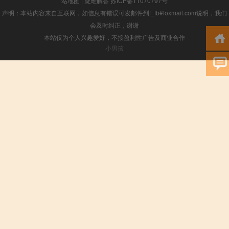
站地图
|
疑难解答
苏ICP备11070797号
声明：本站内容来自互联网，如信息有错误可发邮件到f_fb#foxmail.com说明，我们
会及时纠正，谢谢
本站仅为个人兴趣爱好，不接盈利性广告及商业合作
小男孩