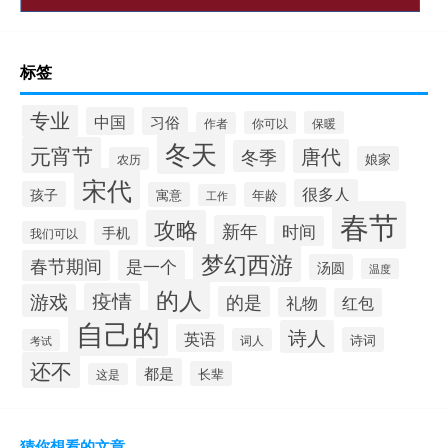
标签
专业
中国
习俗
你可以
保暖
作者
冬天
元宵节
唐代
冬季
娘家
农历
宋代
很多人
孩子
寓意
年龄
工作
春节
攻略
新年
时间
手机
我们可以
梦幻西游
春节期间
是一个
汤圆
温度
的人
疫情
游戏
的是
礼物
红包
自己的
诗人
英语
诗词
词人
考试
还不
都是
长辈
这是
猜你想看的文章