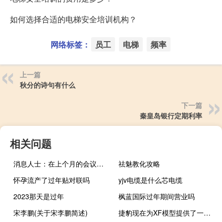
如何选择合适的电梯安全培训机构？
网络标签：
员工
电梯
频率
上一篇
秋分的诗句有什么
下一篇
秦皇岛银行定期利率
相关问题
消息人士：在上个月的会议上亚马逊(AMZN.O)没有向美国联邦贸易委员会（FTC）做出让步FTC计划于本月晚些时候对亚马逊提起反垄断诉讼
祛魅教化攻略
怀孕流产了过年贴对联吗
yjv电缆是什么芯电缆
2023那天是过年
枫蓝国际过年期间营业吗
宋李鹏(关于宋李鹏简述)
捷豹现在为XF模型提供了一系列新的突破性技术功能