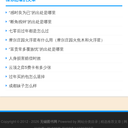
“感时良为已”的出处是哪里
“断角残钟”的出处是哪里
七零后过年都是怎么过
摩尔庄园火浮星有什么用（摩尔庄园火焦木和火浮星）
“富贵常多覆族忧”的出处是哪里
人身损害赔偿时效
云顶之弈5费卡有多少张
过年买的包怎么退掉
成都妹子怎么样
Copyright © 2012 - 2026
无锡图书网
Powered by
网站分类目录
|
精选推荐文章
|
网