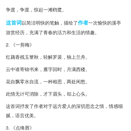
争渡，争渡，惊起一滩鸥鹭。
这首词
作者
以简洁明快的笔触，描绘了
一次愉快的溪亭
游赏经历，充满了青春的活力和生活的情趣。
2. 《一剪梅》
红藕香残玉簟秋，轻解罗裳，独上兰舟。
云中谁寄锦书来，雁字回时，月满西楼。
花自飘零水自流，一种相思，两处闲愁。
此情无计可消除，才下眉头，却上心头。
这首词抒发了作者对于远方爱人的深切思念之情，情感细
腻，语言优美。
3. 《点绛唇》