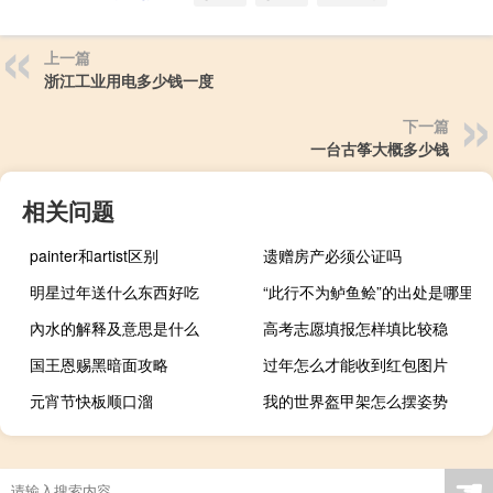
上一篇
浙江工业用电多少钱一度
下一篇
一台古筝大概多少钱
相关问题
painter和artist区别
遗赠房产必须公证吗
明星过年送什么东西好吃
“此行不为鲈鱼鲙”的出处是哪里
內水的解释及意思是什么
高考志愿填报怎样填比较稳
国王恩赐黑暗面攻略
过年怎么才能收到红包图片
元宵节快板顺口溜
我的世界盔甲架怎么摆姿势
☚