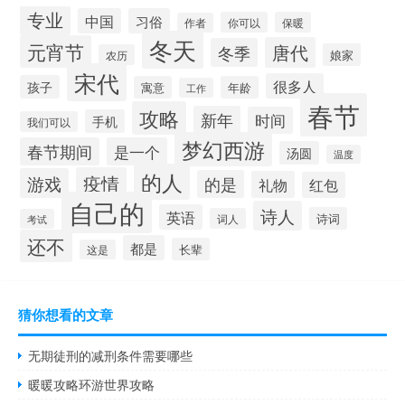
专业
中国
习俗
你可以
保暖
作者
冬天
元宵节
唐代
冬季
娘家
农历
宋代
很多人
孩子
寓意
年龄
工作
春节
攻略
新年
时间
手机
我们可以
梦幻西游
春节期间
是一个
汤圆
温度
的人
疫情
游戏
的是
礼物
红包
自己的
诗人
英语
诗词
词人
考试
还不
都是
长辈
这是
猜你想看的文章
无期徒刑的减刑条件需要哪些
暖暖攻略环游世界攻略