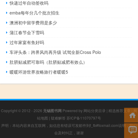
快递过年自动签收吗
emba每年分几个批次招生
澳洲初中留学费用是多少
蒲江春节会下雪吗
过年家宴有鱼好吗
车评头条：跨界风尚再升级 试驾全新Cross Polo
肚脐贴减肥可靠吗（肚脐贴减肥有效么）
暖暖环游世界攻略旅行者暖暖5
Copyright © 2012 - 2026
无锡图书网
Powered by
网站分类目录
|
精选推荐文章
|
网
站地图
|
疑难解答
苏ICP备11070797号
声明：本站内容来自互联网，如信息有错误可发邮件到f_fb#foxmail.com说明，我们
会及时纠正，谢谢