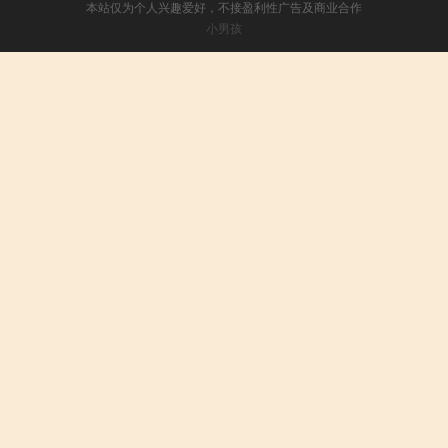
本站仅为个人兴趣爱好，不接盈利性广告及商业合作
小男孩