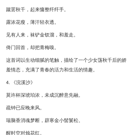
蹴罢秋千，起来慵整纤纤手。
露浓花瘦，薄汗轻衣透。
见有人来，袜铲金钗溜，和羞走。
倚门回首，却把青梅嗅。
这首词以生动细腻的笔触，描绘了一个少女荡秋千后的娇
羞情态，充满了青春的活力和生活的情趣。
4. 《浣溪沙》
莫许杯深琥珀浓，未成沉醉意先融。
疏钟已应晚来风。
瑞脑香消魂梦断，辟寒金小髻鬟松。
醒时空对烛花红。