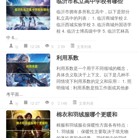
临沂市私立高中学校有哪些
临沂市拥有多所私立高中，以下是部分
私立高中的列表： 1. 临沂商城学校 2.
临沂西城实验学校 3. 临沂商城外国语学
校 4. 临沂士博高级中学 5. 临沂艺林高
中 6...
ly
12-28
0
39
文章列表
利用系数
利用系数是一个用于不同领域的概念，
具体含义取决于上下文。以下是几种不
同情境下利用系数的定义和应用： 1. 照
明领域 : 利用系数是指工作面或其他参
考平面...
ly
12-27
0
146
文章列表
棉衣和羽绒服哪个更暖和
棉服和羽绒服在保暖性方面各有特点：
1. 羽绒服 ： 保暖性主要取决于填充物
的蓬松度和含绒量。 羽绒服中的羽绒