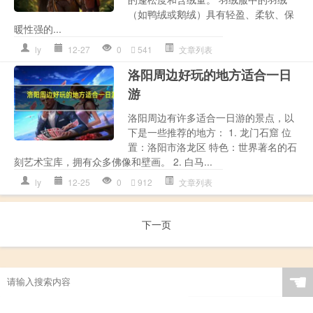
（如鸭绒或鹅绒）具有轻盈、柔软、保
暖性强的...
ly
12-27
0
541
文章列表
洛阳周边好玩的地方适合一日
游
洛阳周边有许多适合一日游的景点，以
下是一些推荐的地方： 1. 龙门石窟 位
置：洛阳市洛龙区 特色：世界著名的石
刻艺术宝库，拥有众多佛像和壁画。 2. 白马...
ly
12-25
0
912
文章列表
下一页
☚