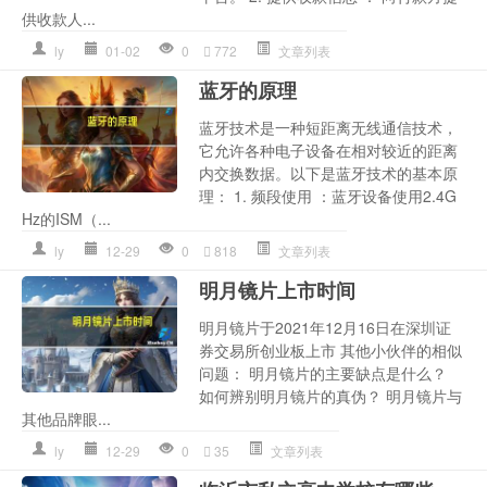
供收款人...
ly
01-02
0
772
文章列表
蓝牙的原理
蓝牙技术是一种短距离无线通信技术，
它允许各种电子设备在相对较近的距离
内交换数据。以下是蓝牙技术的基本原
理： 1. 频段使用 ：蓝牙设备使用2.4G
Hz的ISM（...
ly
12-29
0
818
文章列表
明月镜片上市时间
明月镜片于2021年12月16日在深圳证
券交易所创业板上市 其他小伙伴的相似
问题： 明月镜片的主要缺点是什么？
如何辨别明月镜片的真伪？ 明月镜片与
其他品牌眼...
ly
12-29
0
35
文章列表