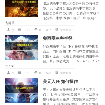
临沂的高中学校分为公办和民办两种类
型。以下是部分临沂的高中学校列表，
按照公办和民办分类： 公办高中学校 1.
临沂第一中学 简称：临沂一中 级别：
省属重...
ly
01-07
0
387
文章列表
卯酉圈曲率半径
卯酉圈曲率半径（N）是指在地球椭球
面上，与卯酉圈（即与地球自转轴垂直
的圈）上某一点相切的法截弧的曲率半
径。其计算公式为： ```N = a / √（1 - e
^2 * si...
ly
01-02
0
573
文章列表
美元入账 如何操作
美元入账的操作步骤通常包括以下几
点： 1. 开设国际收款账户 ： 可以选择
银行开设美元账户，或使用第三方支付
平台。 2. 提供收款信息 ： 向付款方提