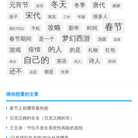
冬天
元宵节
唐代
冬季
娘家
农历
宋代
很多人
孩子
寓意
年龄
工作
春节
攻略
新年
时间
手机
我们可以
梦幻西游
春节期间
是一个
汤圆
温度
的人
疫情
游戏
的是
礼物
红包
自己的
诗人
英语
诗词
词人
考试
还不
都是
长辈
这是
猜你想看的文章
春节之前哪里最热闹
贝克汉姆的全名（贝克汉姆的车）
王文涛：守住不发生系统性风险的底线
“已免蹉跎负岁华”的出处是哪里