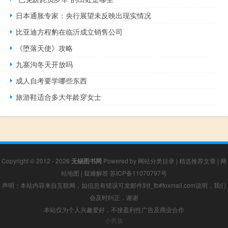
日本通胀专家：央行展望未反映出现实情况
比亚迪方程豹在临沂成立销售公司
《堕落天使》攻略
九寨沟冬天开放吗
成人自考要学哪些东西
旅游鞋适合多大年龄穿女士
Copyright © 2012 - 2026
无锡图书网
Powered by
网站分类目录
|
精选推荐文章
|
网
站地图
|
疑难解答
苏ICP备11070797号
声明：本站内容来自互联网，如信息有错误可发邮件到f_fb#foxmail.com说明，我们
会及时纠正，谢谢
本站仅为个人兴趣爱好，不接盈利性广告及商业合作
小男孩