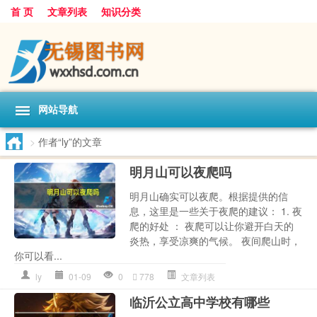
首 页
文章列表
知识分类
网站导航
>
作者“ly”的文章
明月山可以夜爬吗
明月山确实可以夜爬。根据提供的信
息，这里是一些关于夜爬的建议： 1. 夜
爬的好处 ： 夜爬可以让你避开白天的
炎热，享受凉爽的气候。 夜间爬山时，
你可以看...
ly
01-09
0
778
文章列表
临沂公立高中学校有哪些