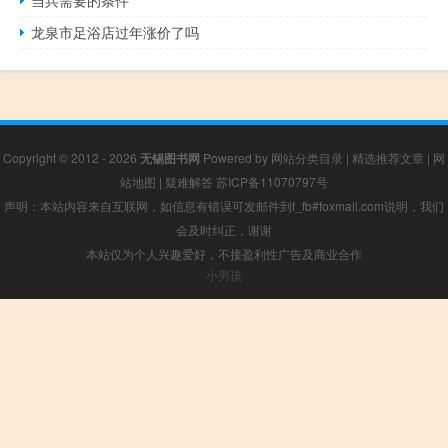
龙泉市足浴店过年涨价了吗
Copyright © 2012 - 2026
无锡图书网
Powered by
网站分类目录
|
精选推荐文章
|
网
站地图
|
疑难解答
苏ICP备11070797号
声明：本站内容来自互联网，如信息有错误可发邮件到f_fb#foxmail.com说明，我们
会及时纠正，谢谢
本站仅为个人兴趣爱好，不接盈利性广告及商业合作
小男孩