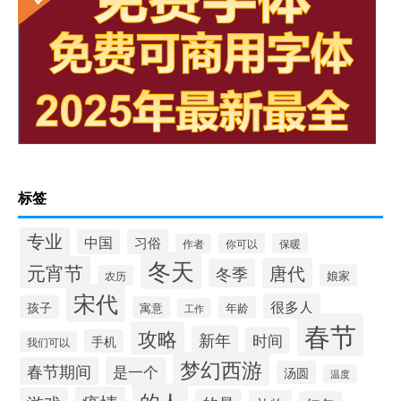
标签
专业
中国
习俗
你可以
保暖
作者
冬天
元宵节
唐代
冬季
娘家
农历
宋代
很多人
孩子
寓意
年龄
工作
春节
攻略
新年
时间
手机
我们可以
梦幻西游
春节期间
是一个
汤圆
温度
的人