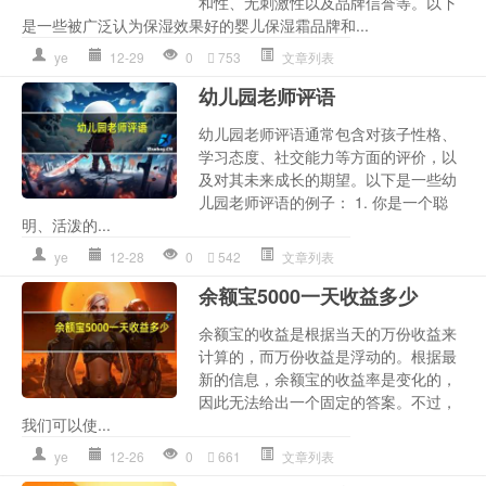
和性、无刺激性以及品牌信誉等。以下
是一些被广泛认为保湿效果好的婴儿保湿霜品牌和...
ye
12-29
0
753
文章列表
幼儿园老师评语
幼儿园老师评语通常包含对孩子性格、
学习态度、社交能力等方面的评价，以
及对其未来成长的期望。以下是一些幼
儿园老师评语的例子： 1. 你是一个聪
明、活泼的...
ye
12-28
0
542
文章列表
余额宝5000一天收益多少
余额宝的收益是根据当天的万份收益来
计算的，而万份收益是浮动的。根据最
新的信息，余额宝的收益率是变化的，
因此无法给出一个固定的答案。不过，
我们可以使...
ye
12-26
0
661
文章列表