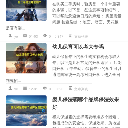
在购买二手房时，验房是一个非常重要
的步骤，以下是一些注意事项和细节，
可以帮助您避免日后的麻烦： 房屋质量
问题 检查裂缝 ：地面、墙面、天花板
是否有裂...
ye
01-03
0
347
文章列表
幼儿保育可以考大专吗
幼儿保育专业的学生确实有机会考取大
专。以下是几种常见的升学途径： 1. 对
口升学 ：中专幼儿保育专业的学生可以
通过国家统一高考对口升学，进入全日
制统招...
ye
12-31
0
320
文章列表
婴儿保湿霜哪个品牌保湿效果
好
婴儿保湿霜的选择需要考虑多个因素，
包括成分的安全性、保湿效果、质地温