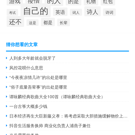
疫情
游戏
的是
礼物
红包
自己的
诗人
英语
诗词
词人
考试
还不
都是
长辈
这是
猜你想看的文章
人到多大年龄就会脱牙了
风控花呗什么意思
“今夜夜凉情几许”的出处是哪里
“俗子底量吾辈事”的出处是哪里
谭咏麟经典歌曲大全100首（谭咏麟经典歌曲大全）
一台古筝大概多少钱
日本经济再生大臣新藤义孝：将考虑采取大胆措施缓解物价上涨带来的痛苦将竭尽全力实现结构性工资上涨
抖音生活服务换帅 商业化负责人浦燕子兼任
当兵需要的条件