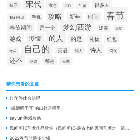
宋代
很多人
孩子
寓意
年龄
工作
春节
攻略
新年
时间
手机
我们可以
梦幻西游
春节期间
是一个
汤圆
温度
的人
疫情
游戏
的是
礼物
红包
自己的
诗人
英语
诗词
词人
考试
还不
都是
长辈
这是
猜你想看的文章
过年停休合法吗
“纚纚听于耳”的出处是哪里
saylum游戏攻略
民间剪纸艺术作品欣赏（民间剪纸-最古老的民间艺术之一简介）
2022春节时装多少钱