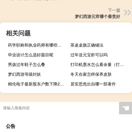
下一篇
梦幻西游元宵哪个最贵好
相关问题
药学职称和执业药师有哪些区别
茶桌桌旗正确铺法
毕业设计怎么选好题目呢
过年送元宝虾可以吗
男孩过年鞋子怎么叠
打印机墨水怎么看余量（打印机墨水怎样能洗掉）
梦幻西游等级封妖
冬天在家怎样保养皮肤
精伦电子最新股东户数下降25.95%
居安思危出自哪一部著作
☚
公告