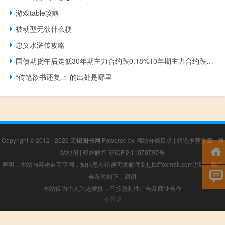
游戏table攻略
被动型无欲什么梗
忠义水浒传攻略
国债期货午后走低30年期主力合约跌0.18%10年期主力合约跌0.12%5年期主力合约跌0.11%2年期主力合约跌0.01%
“传笔欲书还复止”的出处是哪里
Copyright © 2012 - 2026
无锡图书网
Powered by
网站分类目录
|
精选推荐文章
|
网
站地图
|
疑难解答
苏ICP备11070797号
声明：本站内容来自互联网，如信息有错误可发邮件到f_fb#foxmail.com说明，我们
会及时纠正，谢谢
本站仅为个人兴趣爱好，不接盈利性广告及商业合作
小男孩