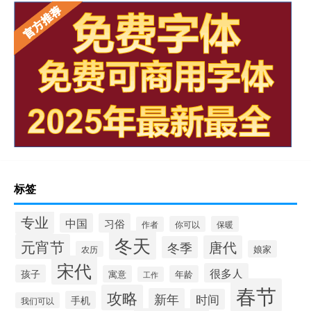
标签
专业
中国
习俗
你可以
保暖
作者
冬天
元宵节
唐代
冬季
娘家
农历
宋代
很多人
孩子
寓意
年龄
工作
春节
攻略
新年
时间
手机
我们可以