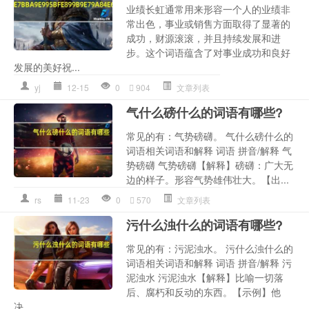
业绩长虹通常用来形容一个人的业绩非
常出色，事业或销售方面取得了显著的
成功，财源滚滚，并且持续发展和进
步。这个词语蕴含了对事业成功和良好
发展的美好祝...
yj
12-15
0
904
文章列表
气什么磅什么的词语有哪些?
常见的有：气势磅礴。 气什么磅什么的
词语相关词语和解释 词语 拼音/解释 气
势磅礴 气势磅礴【解释】磅礴：广大无
边的样子。形容气势雄伟壮大。【出...
rs
11-23
0
570
文章列表
污什么浊什么的词语有哪些?
常见的有：污泥浊水。 污什么浊什么的
词语相关词语和解释 词语 拼音/解释 污
泥浊水 污泥浊水【解释】比喻一切落
后、腐朽和反动的东西。【示例】他
决...