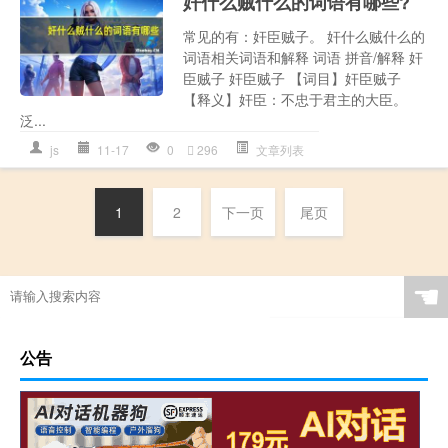
奸什么贼什么的词语有哪些?
常见的有：奸臣贼子。 奸什么贼什么的
词语相关词语和解释 词语 拼音/解释 奸
臣贼子 奸臣贼子 【词目】奸臣贼子
【释义】奸臣：不忠于君主的大臣。
泛...
js
11-17
0
296
文章列表
1
2
下一页
尾页
☚
公告