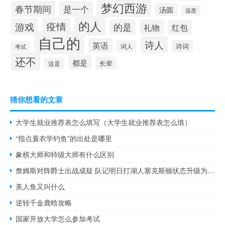
梦幻西游
春节期间
是一个
汤圆
温度
的人
疫情
游戏
的是
礼物
红包
自己的
诗人
英语
诗词
词人
考试
还不
都是
长辈
这是
猜你想看的文章
大学生就业推荐表怎么填写（大学生就业推荐表怎么填）
“指点蓑衣学钓鱼”的出处是哪里
象棋大师和特级大师有什么区别
詹姆斯对阵爵士出战成疑 队记明日打湖人塞克斯顿状态升级为出战成疑此前缺战18场
美人鱼又叫什么
逆转千金鹿晗攻略
国家开放大学怎么参加考试