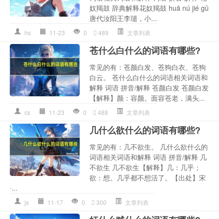
奴羯鼓 辞典解释花奴羯鼓 huā nú jié gǔ
唐代汝阳王李琎，小...
hs
11-23
0
489
文章列表
苍什么白什么的词语有哪些?
常见的有：苍颜白发、苍狗白衣、苍狗
白云。 苍什么白什么的词语相关词语和
解释 词语 拼音/解释 苍颜白发 苍颜白发
【解释】颜：容颜。面容苍老，满头...
cs
11-23
0
488
文章列表
几什么欲什么的词语有哪些?
常见的有：几不欲生。 几什么欲什么的
词语相关词语和解释 词语 拼音/解释 几
不欲生 几不欲生【解释】几：几乎；
欲：想。几乎都不想活了。【出处】宋
·...
js
11-17
0
300
文章列表