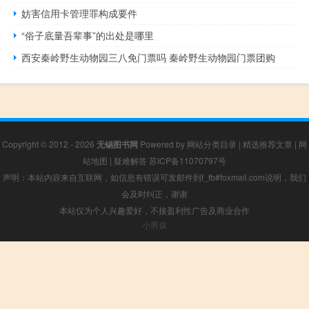
妨害信用卡管理罪构成要件
“俗子底量吾辈事”的出处是哪里
西安秦岭野生动物园三八免门票吗 秦岭野生动物园门票团购
Copyright © 2012 - 2026
无锡图书网
Powered by
网站分类目录
|
精选推荐文章
|
网
站地图
|
疑难解答
苏ICP备11070797号
声明：本站内容来自互联网，如信息有错误可发邮件到f_fb#foxmail.com说明，我们
会及时纠正，谢谢
本站仅为个人兴趣爱好，不接盈利性广告及商业合作
小男孩