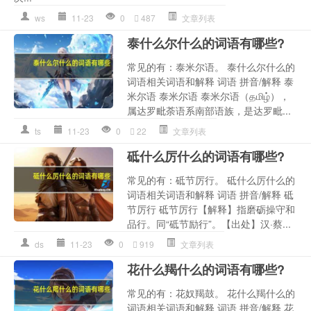
ws
11-23
0
487
文章列表
泰什么尔什么的词语有哪些?
常见的有：泰米尔语。 泰什么尔什么的
词语相关词语和解释 词语 拼音/解释 泰
米尔语 泰米尔语 泰米尔语（தமிழ்），
属达罗毗荼语系南部语族，是达罗毗...
ts
11-23
0
22
文章列表
砥什么厉什么的词语有哪些?
常见的有：砥节厉行。 砥什么厉什么的
词语相关词语和解释 词语 拼音/解释 砥
节厉行 砥节厉行【解释】指磨砺操守和
品行。同“砥节励行”。【出处】汉·蔡...
ds
11-23
0
919
文章列表
花什么羯什么的词语有哪些?
常见的有：花奴羯鼓。 花什么羯什么的
词语相关词语和解释 词语 拼音/解释 花