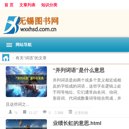
首 页
文章列表
知识分类
网站导航
>
有关“词语”的文章
“并列词语”是什么意思
并列词语是由两个或多个意义相近或相
反的字组成的词语，这些字在逻辑上处
于同等地位。它们通常由名词、动词、
形容词、代词或数量词等组合而成，并
且这些词之...
“b
12-27
0
388
文章列表
业绩长虹的意思.html