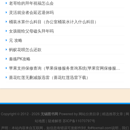
老哥给的拜年祝福怎么会
灵活就业者会延迟退休吗
桶装水算什么科目（办公室桶装水计入什么科目）
女孩能给父母磕头拜年吗
元 攻略
蚂蚁花呗怎么还款
秦殇PK攻略
苹果支持保修查询（苹果保修服务查询系统(苹果官网保修服务查询)）
蔷花红莲无删减版迅雷（蔷花红莲迅雷下载）
Copyright © 2012 - 2026
无锡图书网
Powered by
网站分类目录
|
精选推荐文章
|
网
站地图
|
疑难解答
苏ICP备11070797号
声明：本站内容来自互联网，如信息有错误可发邮件到f_fb#foxmail.com说明，我们