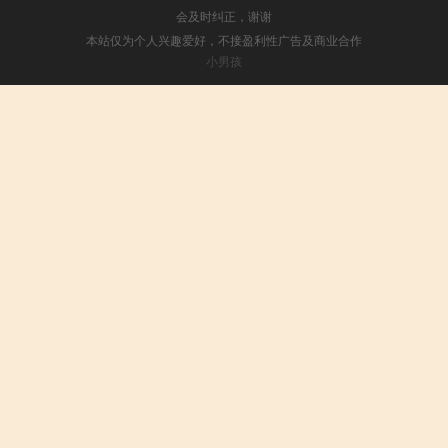
会及时纠正，谢谢
本站仅为个人兴趣爱好，不接盈利性广告及商业合作
小男孩