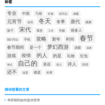
标签
专业
中国
习俗
你可以
保暖
作者
冬天
元宵节
唐代
冬季
娘家
农历
宋代
很多人
孩子
寓意
年龄
工作
春节
攻略
新年
时间
手机
我们可以
梦幻西游
春节期间
是一个
汤圆
温度
的人
疫情
游戏
的是
礼物
红包
自己的
诗人
英语
诗词
词人
考试
还不
都是
长辈
这是
猜你想看的文章
考研期间如何提供营养