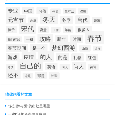
专业
中国
习俗
你可以
保暖
作者
冬天
元宵节
唐代
冬季
娘家
农历
宋代
很多人
孩子
寓意
年龄
工作
春节
攻略
新年
时间
手机
我们可以
梦幻西游
春节期间
是一个
汤圆
温度
的人
疫情
游戏
的是
礼物
红包
自己的
诗人
英语
诗词
词人
考试
还不
都是
长辈
这是
猜你想看的文章
“安知醉与醒”的出处是哪里
一建b证报考条件及费用