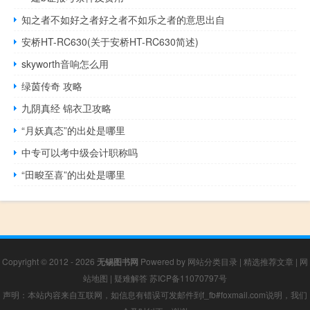
知之者不如好之者好之者不如乐之者的意思出自
安桥HT-RC630(关于安桥HT-RC630简述)
skyworth音响怎么用
绿茵传奇 攻略
九阴真经 锦衣卫攻略
“月妖真态”的出处是哪里
中专可以考中级会计职称吗
“田畯至喜”的出处是哪里
Copyright © 2012 - 2026
无锡图书网
Powered by
网站分类目录
|
精选推荐文章
|
网
站地图
|
疑难解答
苏ICP备11070797号
声明：本站内容来自互联网，如信息有错误可发邮件到f_fb#foxmail.com说明，我们