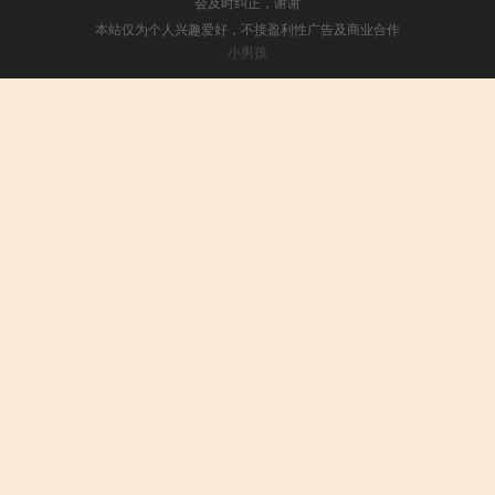
会及时纠正，谢谢
本站仅为个人兴趣爱好，不接盈利性广告及商业合作
小男孩