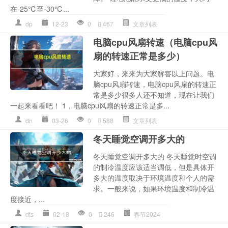
在-25℃至-30℃...
dp
12-23
0
467
文章列表
电脑cpu风扇转速（电脑cpu风
扇的转速正常是多少）
大家好，来来为大家解答以上问题。电
脑cpu风扇转速，电脑cpu风扇的转速正
常是多少很多人还不知道，现在让我们
一起来看看吧！ 1，电脑cpu风扇的转速正常是多...
dn
03-26
0
588
文章列表
冬天睡觉空调开多大的
冬天睡觉空调开多大的 冬天睡觉时空调
的制冷温度应该适当调低，但是具体开
多大的温度取决于环境温度和个人的需
求。一般来说，如果环境温度和制冷温
度接近，...
dts
02-18
0
246
春节2024