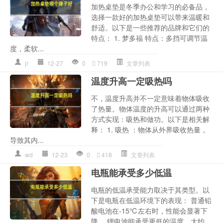
加热桌垫是冬季办公和学习的必备品，
选择一款好的加热桌垫可以带来温暖和
舒适。以下是一些推荐的品牌和它们的
特点： 1. 梦多福 特点：多挡可调节温
度，柔软...
jr
12-27
0
719
文章列表
温度升高一定吸热吗
不，温度升高并不一定意味着物体吸收
了热量。物体温度的升高可以通过两种
方式实现：吸热和做功。以下是相关解
释： 1. 吸热 ：物体从外界吸收热量，
导致其内...
wd
12-23
0
418
文章列表
电瓶能承受多少低温
电瓶的低温承受能力取决于其类型。以
下是电瓶在低温环境下的表现： 普通铅
酸电池在-15℃左右时，性能会显著下
降。 锂电池能承受更低的温度，大约