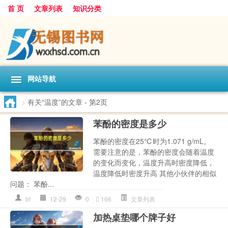
首 页
文章列表
知识分类
网站导航
>
有关“温度”的文章
- 第2页
苯酚的密度是多少
苯酚的密度在25℃时为1.071 g/mL。
需要注意的是，苯酚的密度会随着温度
的变化而变化，温度升高时密度降低，
温度降低时密度升高 其他小伙伴的相似
问题： 苯酚...
bf
12-29
0
166
文章列表
加热桌垫哪个牌子好