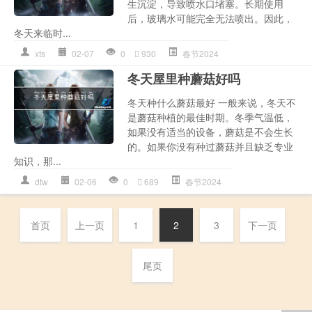
生沉淀，导致喷水口堵塞。长期使用
后，玻璃水可能完全无法喷出。因此，
冬天来临时...
xts
02-07
0
930
春节2024
冬天屋里种蘑菇好吗
冬天种什么蘑菇最好 一般来说，冬天不
是蘑菇种植的最佳时期。冬季气温低，
如果没有适当的设备，蘑菇是不会生长
的。如果你没有种过蘑菇并且缺乏专业
知识，那...
dtw
02-06
0
689
春节2024
首页
上一页
1
2
3
下一页
尾页