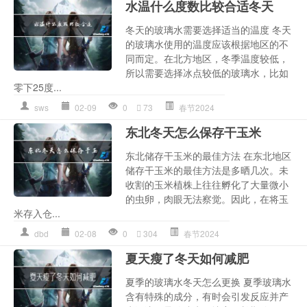
水温什么度数比较合适冬天
冬天的玻璃水需要选择适当的温度 冬天
的玻璃水使用的温度应该根据地区的不
同而定。在北方地区，冬季温度较低，
所以需要选择冰点较低的玻璃水，比如
零下25度...
sws
02-09
0
73
春节2024
东北冬天怎么保存干玉米
东北储存干玉米的最佳方法 在东北地区
储存干玉米的最佳方法是多晒几次。未
收割的玉米植株上往往孵化了大量微小
的虫卵，肉眼无法察觉。因此，在将玉
米存入仓...
dbd
02-08
0
304
春节2024
夏天瘦了冬天如何减肥
夏季的玻璃水冬天怎么更换 夏季玻璃水
含有特殊的成分，有时会引发反应并产