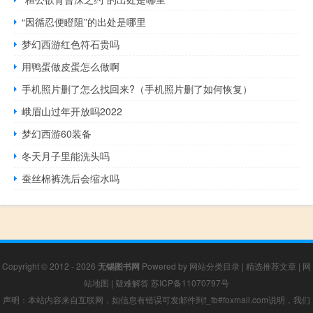
“因循忍便瞪阻”的出处是哪里
梦幻西游红色符石贵吗
用鸭蛋做皮蛋怎么做啊
手机照片删了怎么找回来?（手机照片删了如何恢复）
峨眉山过年开放吗2022
梦幻西游60装备
冬天月子里能洗头吗
蚕丝棉裤洗后会缩水吗
Copyright © 2012 - 2026
无锡图书网
Powered by
网站分类目录
|
精选推荐文章
|
网
站地图
|
疑难解答
苏ICP备11070797号
声明：本站内容来自互联网，如信息有错误可发邮件到f_fb#foxmail.com说明，我们