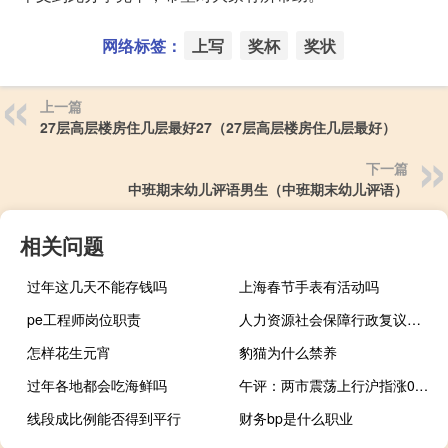
网络标签：
上写
奖杯
奖状
上一篇
27层高层楼房住几层最好27（27层高层楼房住几层最好）
下一篇
中班期末幼儿评语男生（中班期末幼儿评语）
相关问题
过年这几天不能存钱吗
上海春节手表有活动吗
pe工程师岗位职责
人力资源社会保障行政复议办法
怎样花生元宵
豹猫为什么禁养
过年各地都会吃海鲜吗
午评：两市震荡上行沪指涨0.48% 医药板块表现强势
线段成比例能否得到平行
财务bp是什么职业