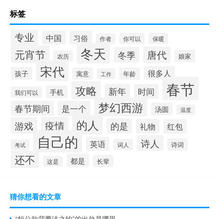
标签
专业
中国
习俗
你可以
保暖
作者
冬天
元宵节
唐代
冬季
娘家
农历
宋代
很多人
孩子
寓意
年龄
工作
春节
攻略
新年
时间
手机
我们可以
梦幻西游
春节期间
是一个
汤圆
温度
的人
疫情
游戏
的是
礼物
红包
自己的
诗人
英语
诗词
词人
考试
还不
都是
长辈
这是
猜你想看的文章
“桓公欲背曹沫之约”的出处是哪里