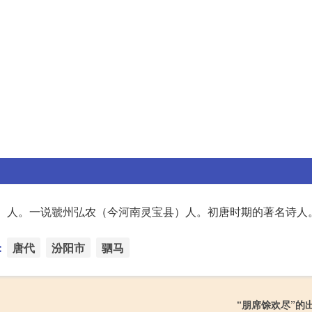
）人。一说虢州弘农（今河南灵宝县）人。初唐时期的著名诗人
：
唐代
汾阳市
驷马
“朋席馀欢尽”的