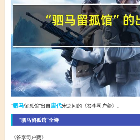
驷马
唐代
“
留孤馆”出自
宋之问的《答李司户夔》。
“驷马留孤馆”全诗
《答李司户夔》