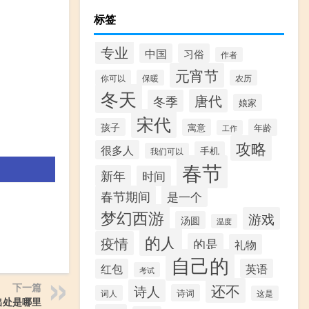
标签
专业
中国
习俗
作者
元宵节
你可以
保暖
农历
冬天
唐代
冬季
娘家
宋代
孩子
寓意
年龄
工作
攻略
很多人
手机
我们可以
春节
新年
时间
春节期间
是一个
。
梦幻西游
游戏
汤圆
温度
的人
疫情
的是
礼物
自己的
红包
英语
考试
还不
下一篇
诗人
诗词
词人
这是
出处是哪里