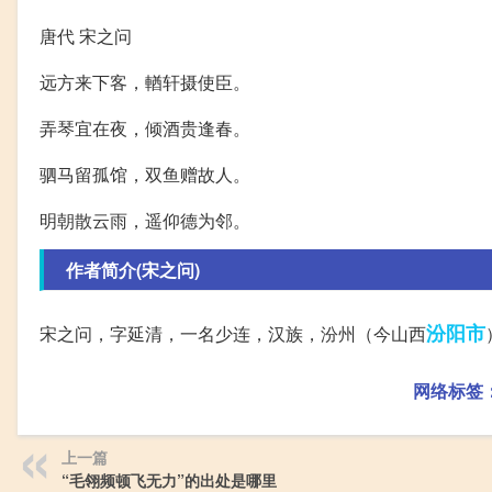
唐代 宋之问
远方来下客，輶轩摄使臣。
弄琴宜在夜，倾酒贵逢春。
驷马留孤馆，双鱼赠故人。
明朝散云雨，遥仰德为邻。
作者简介(宋之问)
汾阳市
宋之问，字延清，一名少连，汉族，汾州（今山西
网络标签
上一篇
“毛翎频顿飞无力”的出处是哪里